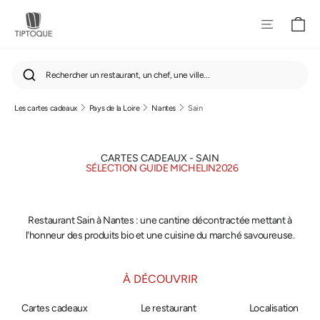
Pan
Navigatio
Rechercher un restaurant, un chef, une ville...
Les cartes cadeaux
Pays de la Loire
Nantes
Sain
Passer
au
contenu
CARTES CADEAUX - SAIN
SÉLECTION GUIDE MICHELIN
2026
Restaurant Sain à Nantes : une cantine décontractée mettant à
l'honneur des produits bio et une cuisine du marché savoureuse.
À DÉCOUVRIR
Cartes cadeaux
Le restaurant
Localisation