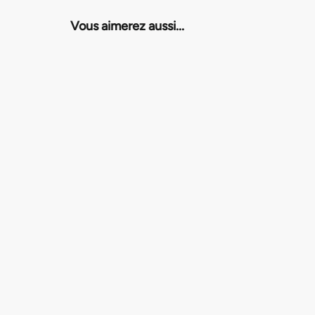
Vous aimerez aussi...
Chèque cadeau
RESTAURANT F - PARIS 16E
SÉLECTION GUIDE MICHELIN
4.9