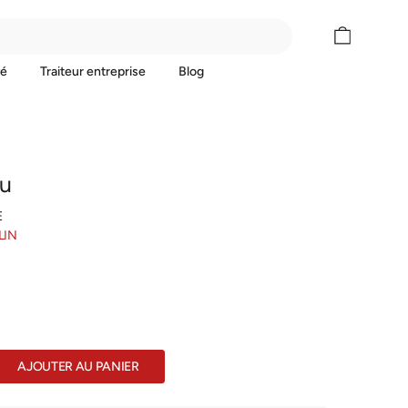
Panier
vé
Traiteur entreprise
Blog
u
E
LIN
AJOUTER AU PANIER