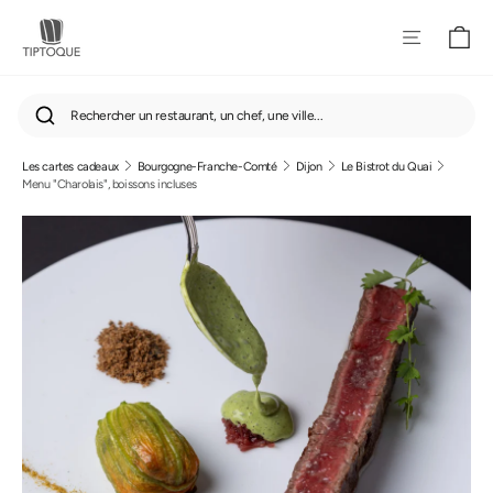
Pan
Navigatio
Rechercher un restaurant, un chef, une ville...
Les cartes cadeaux
Bourgogne-Franche-Comté
Dijon
Le Bistrot du Quai
Passer
Menu "Charolais", boissons incluses
au
contenu