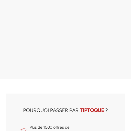
Menu 'Charolais', boissons
incluses
LE BISTROT DU QUAI - CHAROLLES
SÉLECTION GUIDE MICHELIN
4.5
79,00 €
POURQUOI PASSER PAR
TIPTOQUE
?
Plus de 1500 offres de